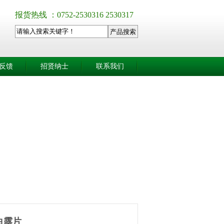
报货热线 ：0752-2530316 2530317
反馈
招贤纳士
联系我们
白露片