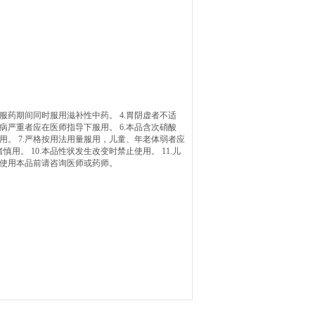
在服药期间同时服用滋补性中药。 4.胃阴虚者不适
病严重者应在医师指导下服用。 6.本品含次硝酸
。 7.严格按用法用量服用，儿童、年老体弱者应
用。 10.本品性状发生改变时禁止使用。 11.儿
品，使用本品前请咨询医师或药师。