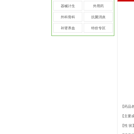
器械计生
外用药
外科骨科
抗菌消炎
补肾养血
特价专区
【药品
【主要
【性 