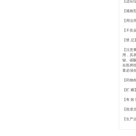
【适应
【规格型号
【用法用
【不良
【禁 
【注意事
用，其
铋、碳
在医师指
童必须在
【药物
【贮 藏
【有 效 
【批准文
【生产