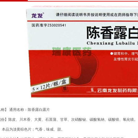
名称】 通用名称：陈香露白露片
成份】陈皮、川木香、大黄、石菖蒲、甘草、次硝酸铋、碳酸氢钠、碳酸镁、氧化镁。
状】本品为淡黄棕色片；气香，味咸、甜。