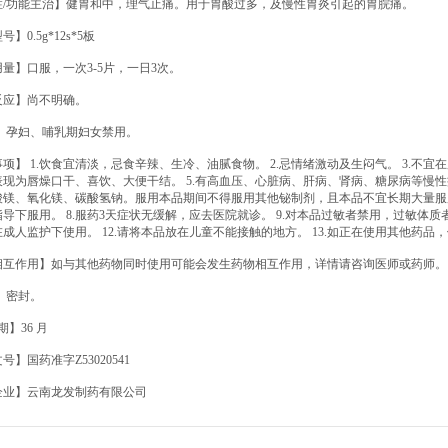
症/功能主治】健胃和中，理气止痛。用于胃酸过多，及慢性胃炎引起的胃脘痛。
】0.5g*12s*5板
量】口服，一次3-5片，一日3次。
反应】尚不明确。
忌】孕妇、哺乳期妇女禁用。
项】 1.饮食宜清淡，忌食辛辣、生冷、油腻食物。 2.忌情绪激动及生闷气。 3.不宜
表现为唇燥口干、喜饮、大便干结。 5.有高血压、心脏病、肝病、肾病、糖尿病等慢性
酸镁、氧化镁、碳酸氢钠。服用本品期间不得服用其他铋制剂，且本品不宜长期大量服用
导下服用。 8.服药3天症状无缓解，应去医院就诊。 9.对本品过敏者禁用，过敏体质者慎
成人监护下使用。 12.请将本品放在儿童不能接触的地方。 13.如正在使用其他药
相互作用】如与其他药物同时使用可能会发生药物相互作用，详情请咨询医师或药师。
】密封。
期】36 月
号】国药准字Z53020541
企业】云南龙发制药有限公司